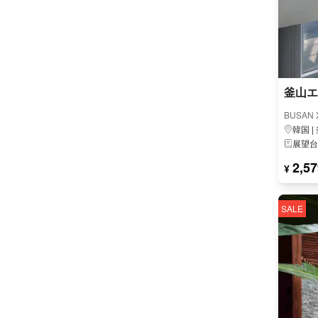
釜山エ
BUSAN
韓国 |
展望台
2,57
¥
SALE