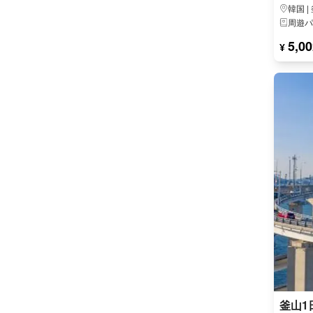
韓国 |
周遊パ
5,00
¥
釜山1