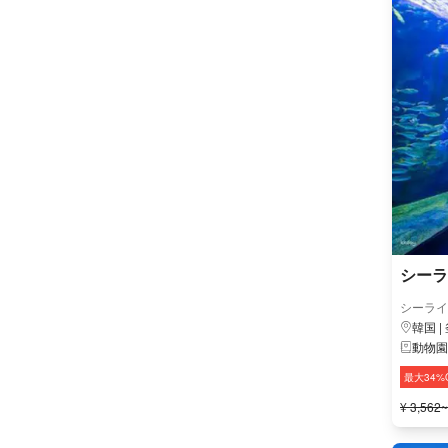
シーラ
シーライ
韓国 |
動物園
最大34%
¥ 3,562~