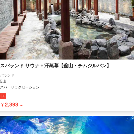
スパランド サウナ＋汗蒸幕【釜山・チムジルバン】
パランド
 釜山
スパ・リラクゼーション
OFF
2,393 ~
¥