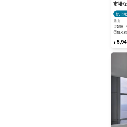
市場な
甘川洞
釜山
韓国 |
観光案
5,94
¥