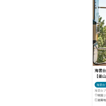
海雲台
【釜山
海雲台
海雲台ブ
韓国 |
遊園地