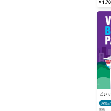
1,78
¥
ビジッ
海雲台
釜山