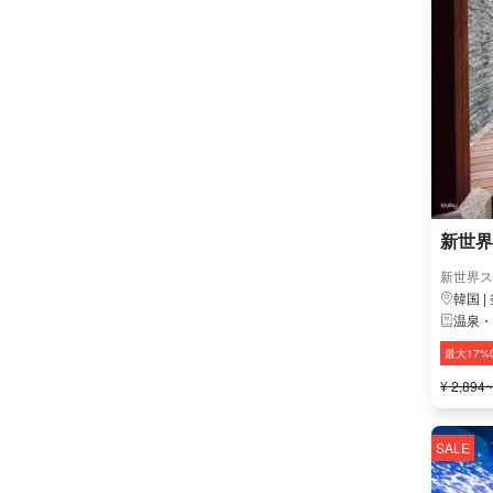
新世界
新世界ス
韓国 |
温泉・
最大17%
¥ 2,894~
SALE