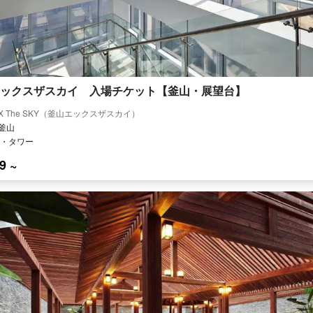
ックスザスカイ 入場チケット【釜山・展望台】
 X The SKY（釜山エックスザスカイ）
 釜山
・タワー
9 ~