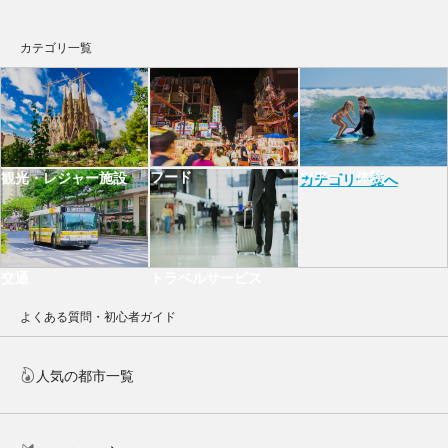
カテゴリ一覧
フード
ツアー・体験
観光・レジャー施設
カテゴリ一覧へ
交通
トラベルサービス
よくある質問・初心者ガイド
人気の都市一覧