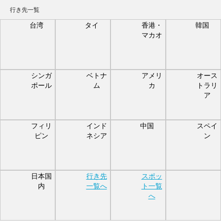
行き先一覧
台湾
タイ
香港・
韓国
マカオ
シンガ
ベトナ
アメリ
オース
ポール
ム
カ
トラリ
ア
フィリ
インド
中国
スペイ
ピン
ネシア
ン
日本国
行き先
スポッ
内
一覧へ
ト一覧
へ