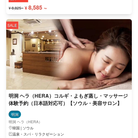
8,585 ~
¥
¥ 8,825~
SALE
明洞 ヘラ（HERA）コルギ・よもぎ蒸し・マッサージ
体験予約（日本語対応可）【ソウル・美容サロン】
明洞
明洞 ヘラ（HERA）
韓国 | ソウル
温泉・スパ・リラクゼーション