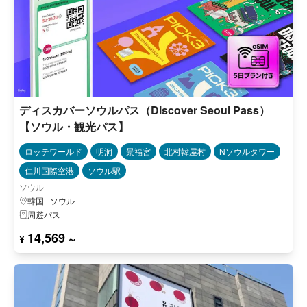
ディスカバーソウルパス（Discover Seoul Pass）
【ソウル・観光パス】
ロッテワールド
明洞
景福宮
北村韓屋村
Nソウルタワー
仁川国際空港
ソウル駅
ソウル
韓国 | ソウル
周遊パス
14,569 ~
¥