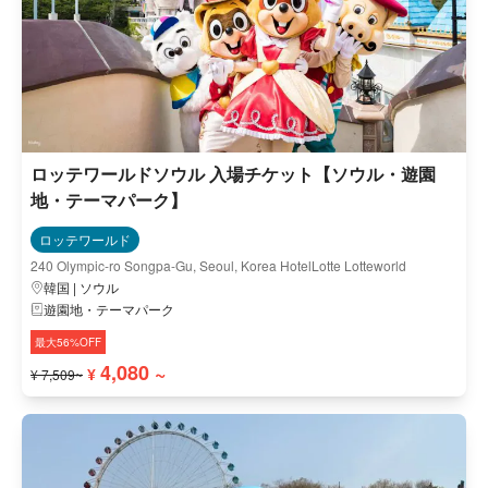
ロッテワールドソウル 入場チケット【ソウル・遊園
地・テーマパーク】
ロッテワールド
240 Olympic-ro Songpa-Gu, Seoul, Korea HotelLotte Lotteworld
韓国 | ソウル
遊園地・テーマパーク
最大56%OFF
4,080 ~
¥
¥ 7,509~