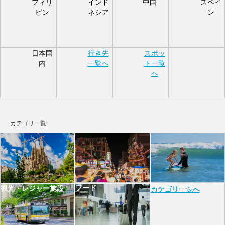
フィリ
インド
中国
スペイ
ピン
ネシア
ン
日本国
行き先
スポッ
内
一覧へ
ト一覧
へ
カテゴリ一覧
フード
ツアー・体験
観光・レジャー施設
カテゴリ一覧へ