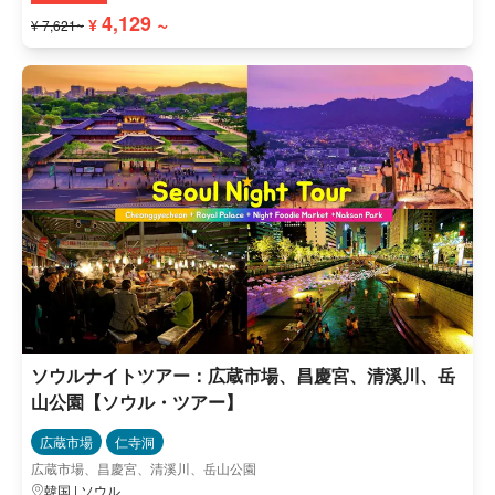
4,129 ~
¥
¥ 7,621~
ソウルナイトツアー：広蔵市場、昌慶宮、清溪川、岳
山公園【ソウル・ツアー】
広蔵市場
仁寺洞
広蔵市場、昌慶宮、清溪川、岳山公園
韓国 | ソウル