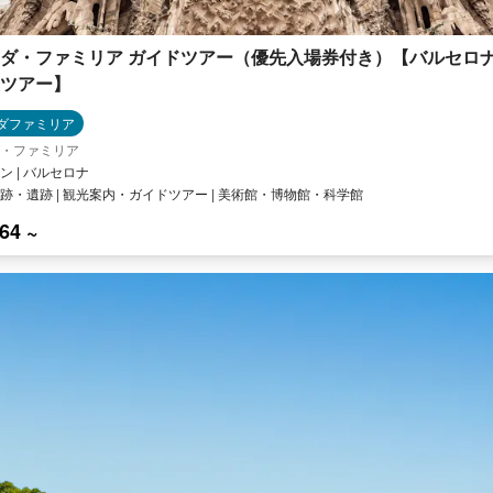
ダ・ファミリア ガイドツアー（優先入場券付き）【バルセロ
ツアー】
ダファミリア
・ファミリア
ン | バルセロナ
跡・遺跡 | 観光案内・ガイドツアー | 美術館・博物館・科学館
64 ~