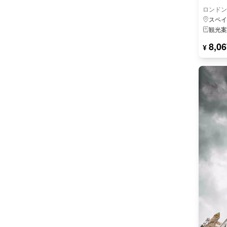
ロンドン
スペイ
観光案
8,06
¥