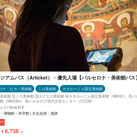
ジアムパス（Articket）・優先入場【バルセロナ・美術館パス
ロナ・ピカソ美術館
ミロ美術館
カタルーニャ国立美術館
美術館 ②ミロ美術館 ③タピエス美術館 ④カタルーニャ国立美術館（MNAC） ⑤バ
館（MACBA） ⑥バルセロナ現代文化センター（CCCB）
ン | バルセロナ
・博物館・科学館 | 文化史跡・遺跡
FF
6,738 ~
¥