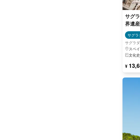
サグラ
界遺産
サグラ
サグラダ
スペイ
文化史
13,6
¥