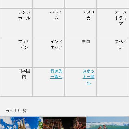
シンガ
ベトナ
アメリ
オース
ポール
ム
カ
トラリ
ア
フィリ
インド
中国
スペイ
ピン
ネシア
ン
日本国
行き先
スポッ
内
一覧へ
ト一覧
へ
カテゴリ一覧