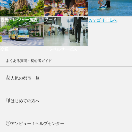
フード
ツアー・体験
観光・レジャー施設
カテゴリ一覧へ
交通
トラベルサービス
よくある質問・初心者ガイド
人気の都市一覧
はじめての方へ
アソビュー！ヘルプセンター