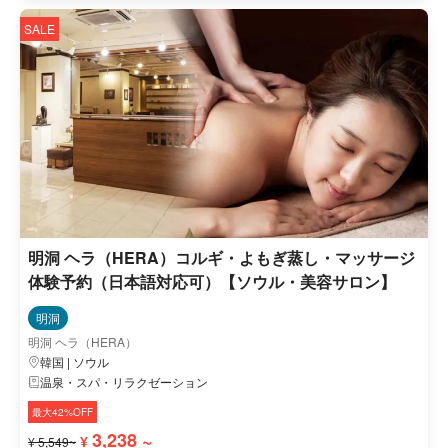
SALE
明洞 ヘラ（HERA）コルギ・よもぎ蒸し・マッサージ
体験予約（日本語対応可）【ソウル・美容サロン】
明洞
明洞 ヘラ（HERA）
韓国 | ソウル
温泉・スパ・リラクゼーション
最大42%OFF
3,238 ~
¥
¥ 5,549~