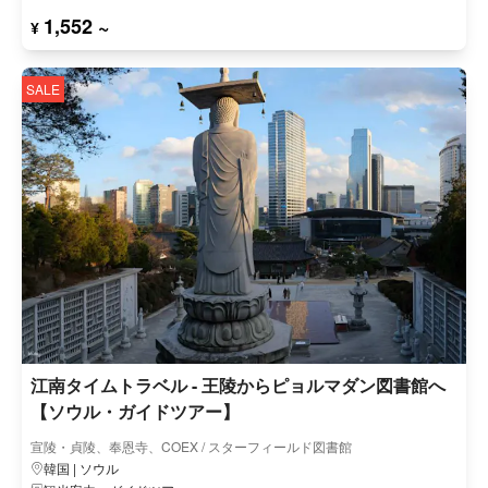
1,552 ~
¥
SALE
江南タイムトラベル - 王陵からピョルマダン図書館へ
【ソウル・ガイドツアー】
宣陵・貞陵、奉恩寺、COEX / スターフィールド図書館
韓国 | ソウル