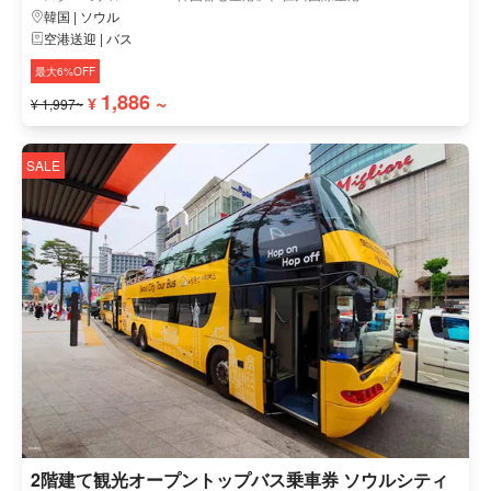
韓国 | ソウル
空港送迎 | バス
最大6%OFF
1,886 ~
¥
¥ 1,997~
SALE
2階建て観光オープントップバス乗車券 ソウルシティ