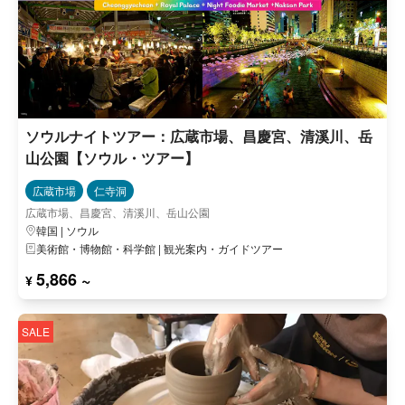
ソウルナイトツアー：広蔵市場、昌慶宮、清溪川、岳
山公園【ソウル・ツアー】
広蔵市場
仁寺洞
広蔵市場、昌慶宮、清溪川、岳山公園
韓国 | ソウル
美術館・博物館・科学館 | 観光案内・ガイドツアー
5,866 ~
¥
SALE