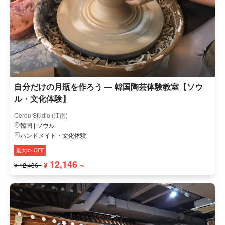
自分だけの月瓶を作ろう ― 韓国陶芸体験教室【ソウ
ル・文化体験】
Cerdu Studio (江南)
韓国 | ソウル
ハンドメイド・文化体験
最大3%OFF
12,146 ~
¥
¥ 12,486~