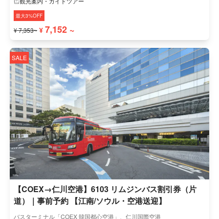
観光案内・ガイドツアー
最大3%OFF
7,152 ~
¥
¥ 7,353~
SALE
【COEX→仁川空港】6103 リムジンバス割引券（片
道）｜事前予約 【江南/ソウル・空港送迎】
バスターミナル「COEX 韓国都心空港」、仁川国際空港