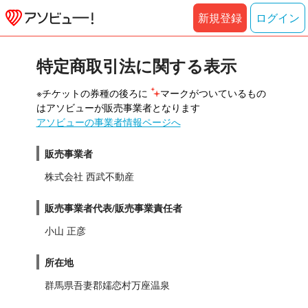
新規登録
ログイン
特定商取引法に関する表示
※チケットの券種の後ろに 
マークがついているもの
はアソビューが販売事業者となります
アソビューの事業者情報ページへ
販売事業者
株式会社 西武不動産
販売事業者代表/販売事業責任者
小山 正彦
所在地
群馬県吾妻郡嬬恋村万座温泉