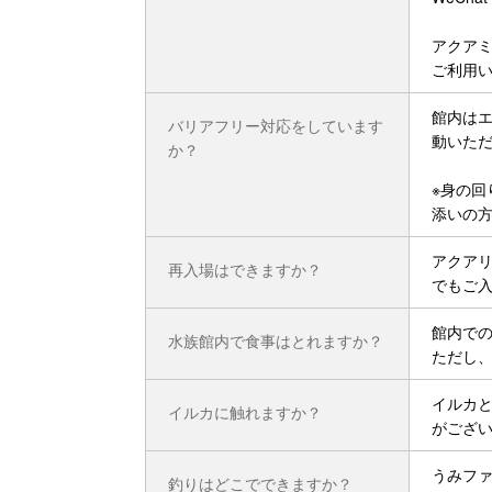
アクア
ご利用
館内は
バリアフリー対応をしています
動いただ
か？
※身の
添いの
アクア
再入場はできますか？
でもご
館内での
水族館内で食事はとれますか？
ただし
イルカ
イルカに触れますか？
がござ
うみフ
釣りはどこでできますか？