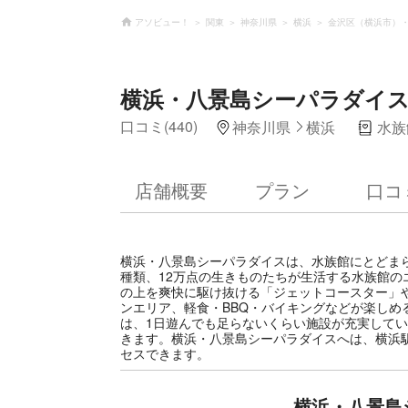
アソビュー！
関東
神奈川県
横浜
金沢区（横浜市）
横浜・八景島シーパラダイ
口コミ(440)
神奈川県
横浜
水族
店舗概要
プラン
口コ
横浜・八景島シーパラダイスは、水族館にとどまら
種類、12万点の生きものたちが生活する水族館
の上を爽快に駆け抜ける「ジェットコースター」や
ンエリア、軽食・BBQ・バイキングなどが楽しめ
は、1日遊んでも足らないくらい施設が充実して
きます。横浜・八景島シーパラダイスへは、横浜
セスできます。
横浜・八景島