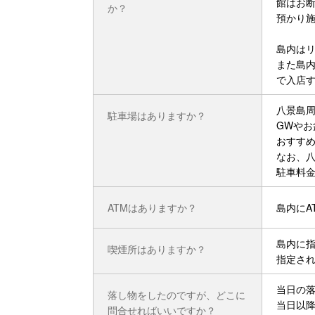
館はお断
か？
預かり施
島内はリ
また島
で入店
八景島周
駐車場はありますか？
GWや
おすすめ
なお、八
駐車料金
ATMはありますか？
島内にA
島内に指
喫煙所はありますか？
指定さ
当日の落
落し物をしたのですが、どこに
当日以
問合せればいいですか？