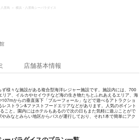
・八景島
横浜・八景島シーパラダイス
ス
館
ミ
店舗基本情報
ず様々な施設がある複合型海洋レジャー施設です。施設内には、700
のエリア、イルカやセイウチなど海の生き物たちとふれあえるエリア、海
107mからの垂直落下「ブルーフォール」などで遊べるアトラクショ
るレストラン&ファストフードエリアなどがあります。人気のポイント
いること。園内にはホテルもあるので次の日もまた気軽に遊ぶことがで
駅やみなとみらい地区からバスが運行しており、それ1本で簡単にアク
シーパラダイスのプラン一覧