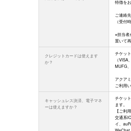
特徴をお
ご連絡先：0
（受付時間
※担当
置いて
チケット
クレジットカードは使えます
（VISA
か？
MUFG、
アクア
ご利用
チケッ
キャッシュレス決済、電子マネ
ます。

ーは使えますか？
【ご利用
交通系IC
イ、auP
WeChat