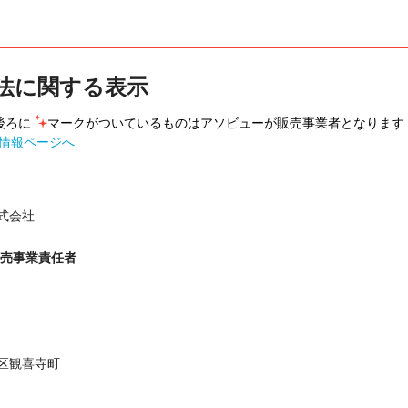
法に関する表示
ろに 
マークがついているものはアソビューが販売事業者となります
情報ページへ
式会社
販売事業責任者
区観喜寺町