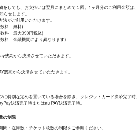
物をしても、お支払いは翌月にまとめて１回。1ヶ月分のご利用金額は
知らせします。

方法がご利用いただけます。

数料：無料)

数料：最大390円税込)

手数料：金融機関により異なります)
Pay残高から決済させていただきます。
PAY残高から決済させていただきます。
ジに特別な定めを置いている場合を除き、クレジットカード決済完了時
yPay決済完了時またはau PAY決済完了時。
量の制限
期間・在庫数・チケット枚数の制限をご参照ください。