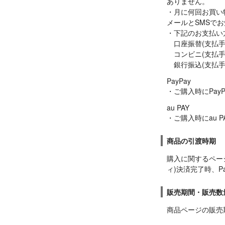
ありません。

・月に何回お買い
メールとSMSでお
・下記のお支払い
　口座振替(支払手
　コンビニ(支払手
　銀行振込(支払
PayPay

・ご購入時にPay
au PAY

・ご購入時にau 
商品の引渡時期
購入に関するペー
ィ)決済完了時、Pa
販売期間・販売数
商品ページの販売