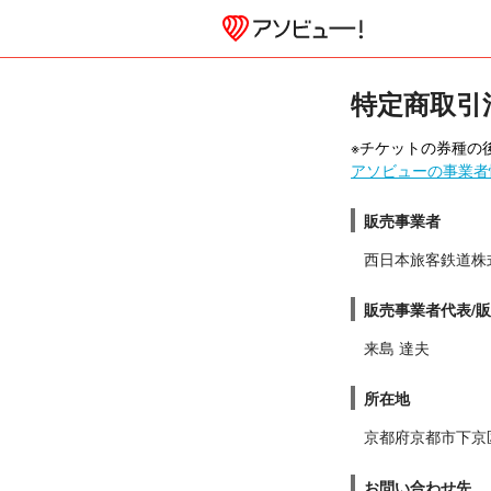
特定商取引
※チケットの券種の後
アソビューの事業者
販売事業者
西日本旅客鉄道株
販売事業者代表/
来島 達夫
所在地
京都府京都市下京
お問い合わせ先