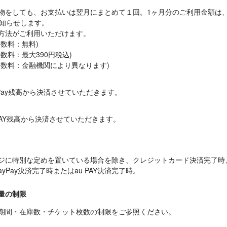
物をしても、お支払いは翌月にまとめて１回。1ヶ月分のご利用金額は
知らせします。

方法がご利用いただけます。

数料：無料)

数料：最大390円税込)

手数料：金融機関により異なります)
Pay残高から決済させていただきます。
PAY残高から決済させていただきます。
ジに特別な定めを置いている場合を除き、クレジットカード決済完了時
yPay決済完了時またはau PAY決済完了時。
量の制限
期間・在庫数・チケット枚数の制限をご参照ください。