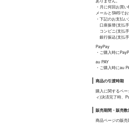
ありません。

・月に何回お買い
メールとSMSでお
・下記のお支払い
　口座振替(支払手
　コンビニ(支払手
　銀行振込(支払
PayPay

・ご購入時にPay
au PAY

・ご購入時にau 
商品の引渡時期
購入に関するペー
ィ)決済完了時、Pa
販売期間・販売数
商品ページの販売