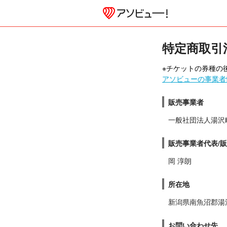
特定商取引
※チケットの券種の後
アソビューの事業者
販売事業者
一般社団法人湯沢
販売事業者代表/
岡 淳朗
所在地
新潟県南魚沼郡湯
お問い合わせ先