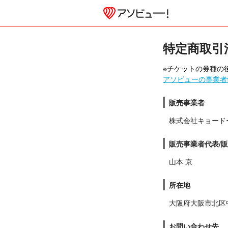
特定商取引
※チケットの券種の後
アソビューの事業者
販売事業者
株式会社キョード
販売事業者代表/
山本 京
所在地
大阪府大阪市北区中
お問い合わせ先