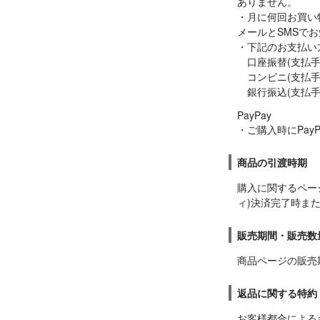
ありません。

・月に何回お買い
メールとSMSでお
・下記のお支払い
　口座振替(支払手
　コンビニ(支払手
　銀行振込(支払
PayPay

・ご購入時にPay
商品の引渡時期
購入に関するペー
ィ)決済完了時また
販売期間・販売数
商品ページの販売
返品に関する特約
お客様都合による