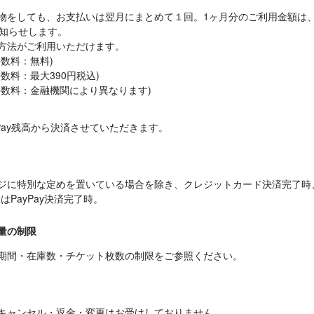
物をしても、お支払いは翌月にまとめて１回。1ヶ月分のご利用金額は
知らせします。

方法がご利用いただけます。

数料：無料)

数料：最大390円税込)

手数料：金融機関により異なります)
Pay残高から決済させていただきます。
ジに特別な定めを置いている場合を除き、クレジットカード決済完了時
はPayPay決済完了時。
量の制限
期間・在庫数・チケット枚数の制限をご参照ください。
キャンセル・返金・変更はお受けしておりません。