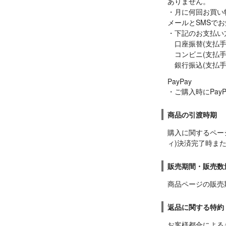
ありません。

・月に何回お買い
メールとSMSでお
・下記のお支払い
　口座振替(支払手
　コンビニ(支払手
　銀行振込(支払
PayPay

・ご購入時にPay
商品の引渡時期
購入に関するペー
ィ)決済完了時また
販売期間・販売数
商品ページの販売
返品に関する特約
お客様都合による