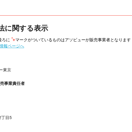
法に関する表示
ろに 
マークがついているものはアソビューが販売事業者となります
情報ページへ
ー東京
販売事業責任者
2丁目5