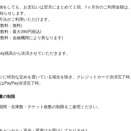
物をしても、お支払いは翌月にまとめて１回。1ヶ月分のご利用金額は
知らせします。

方法がご利用いただけます。

数料：無料)

数料：最大390円税込)

手数料：金融機関により異なります)
Pay残高から決済させていただきます。
ジに特別な定めを置いている場合を除き、クレジットカード決済完了時
はPayPay決済完了時。
量の制限
期間・在庫数・チケット枚数の制限をご参照ください。
キャンセル・返金・変更はお受けしておりません。