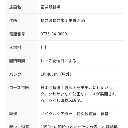
施設名
福井競輪場
住所
福井県福井市明里町2-65
電話番号
0776-34-3000
入場料
無料
開門時間
レース開催日による
バンク
1周400m（屋外）
コース特徴
日本競輪選手養成所をモデルにしたバン
ク。クセが少なく公正なレースが展開され
る。みなし直線52.8m。
設備
サイクルシアター、特別観覧室、食堂
歴史・沿革
1950年に開設された北陸を代表する競輪場