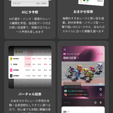
おまかせ投票
AIビタ予想
毎朝おすすめレースと買い目を提
AIが選手・バンク・環境からレー
案。的中率重視・バランス型・一
ス展開を予想。自信度マーク付き
撃穴狙いの3コースから、あなたの
の買い目提案で、知識ゼロでもレ
スタイルに合った戦略を選べます
ース予想を楽しめます
バーチャル投票
お金をかけずにレース予想を体
験！会員登録なしですぐに遊べる
ので、初心者でも気軽に競輪の楽