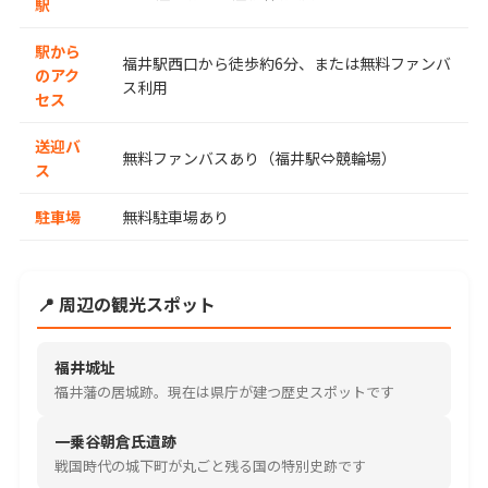
駅
駅から
福井駅西口から徒歩約6分、または無料ファンバ
のアク
ス利用
セス
送迎バ
無料ファンバスあり（福井駅⇔競輪場）
ス
駐車場
無料駐車場あり
📍 周辺の観光スポット
福井城址
福井藩の居城跡。現在は県庁が建つ歴史スポットです
一乗谷朝倉氏遺跡
戦国時代の城下町が丸ごと残る国の特別史跡です