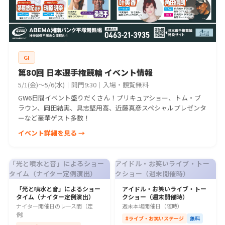
GI
第80回 日本選手権競輪 イベント情報
5/1(金)〜5/6(水)｜開門9:30｜入場・観覧無料
GW6日間イベント盛りだくさん！プリキュアショー、トム・ブ
ラウン、岡田結実、具志堅用高、近藤真彦スペシャルプレゼンタ
ーなど豪華ゲスト多数！
イベント詳細を見る →
「光と噴水と音」によるショー
アイドル・お笑いライブ・トー
タイム（ナイター定例演出）
クショー（週末開催時）
「光と噴水と音」によるショー
アイドル・お笑いライブ・トー
タイム（ナイター定例演出）
クショー（週末開催時）
ナイター開催日のレース間（定
週末本場開催日（随時）
例）
#ライブ・お笑いステージ
無料