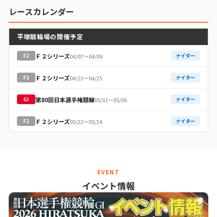
レースカレンダー
平塚競輪場の開催予定
Ｆ２シリーズ
F2
ナイター
04/07〜04/09
Ｆ２シリーズ
F2
ナイター
04/23〜04/25
第80回日本選手権競輪
GI
ナイター
05/01〜05/06
Ｆ２シリーズ
F2
ナイター
05/22〜05/24
EVENT
イベント情報