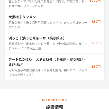
1000円
生しらす・アジなど地元の新鮮魚介が売り。鮮度の高いお
刺身定食。タンメンも人気
大黒相｜タンメン
650円
新鮮な魚介を扱う海鮮系店舗のタンメン。あっさり塩味スー
プが人気
浜っこ｜浜っこギョーザ（焼き餃子）
400円
競輪場名物。皮薄めでタレ不要・ピリ辛の餡が特徴。元キッ
チンカーが16年以上出店
フードたかはら｜天ぷら各種（半熟卵・かき揚げ・
えびほか）
150円
元競輪選手の吉田輪太郎氏が厨房を担当。揚げたて天ぷらに
抹茶塩を添えて提供
INFORMATION
施設情報