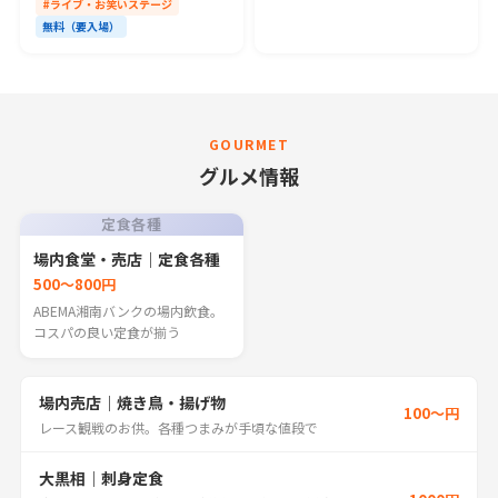
#ライブ・お笑いステージ
無料（要入場）
GOURMET
グルメ情報
定食各種
場内食堂・売店｜定食各種
500〜800円
ABEMA湘南バンクの場内飲食。
コスパの良い定食が揃う
場内売店｜焼き鳥・揚げ物
100〜円
レース観戦のお供。各種つまみが手頃な値段で
大黒相｜刺身定食