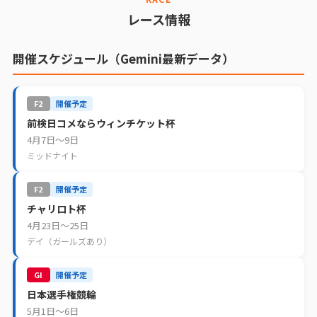
レース情報
開催スケジュール（Gemini最新データ）
F2
開催予定
前検日コメならウィンチケット杯
4月7日〜9日
ミッドナイト
F2
開催予定
チャリロト杯
4月23日〜25日
デイ（ガールズあり）
GI
開催予定
日本選手権競輪
5月1日〜6日