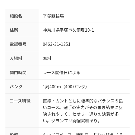
施設名
平塚競輪場
住所
神奈川県平塚市久領堤10-1
電話番号
0463-31-1251
入場料
無料
開門時間
レース開催日による
バンク
1周400m（400バンク）
コース特徴
直線・カントともに標準的なバランスの良
いコース。選手の実力がそのまま結果に反
映されやすく、セオリー通りの決着が多
い。グランプリ開催実績あり。
設備
キッズスペース、授乳室、おむつ替え（場