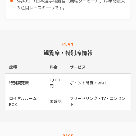
5月のGI「日本選手権競輪（競輪ダービー）」は年間最大
の注目レースの一つです。
PLAN
観覧席・特別席情報
席種
料金
サービス
1,000
特別観覧席
ポイント制度・Wi-Fi
円
ロイヤルルーム
フリードリンク・TV・コンセン
要確認
BOX
ト
RACE