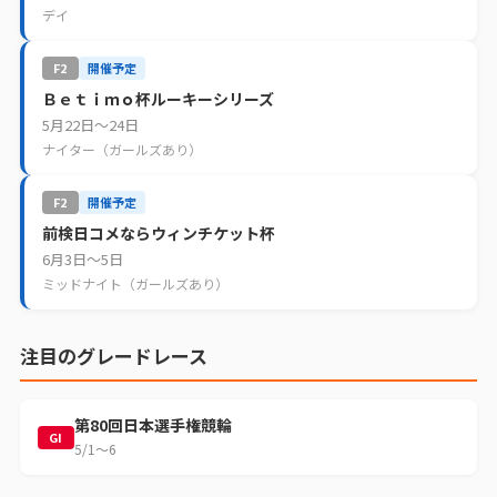
デイ
F2
開催予定
Ｂｅｔｉｍｏ杯ルーキーシリーズ
5月22日〜24日
ナイター（ガールズあり）
F2
開催予定
前検日コメならウィンチケット杯
6月3日〜5日
ミッドナイト（ガールズあり）
注目のグレードレース
第80回日本選手権競輪
GI
5/1〜6