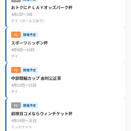
おトクにＰＬＡＹオッズパーク杯
4月1日〜3日
デイ（ガールズあり）
F1
開催予定
スポーツニッポン杯
4月8日〜10日
デイ
F1
開催予定
中部競輪カップ 由利公正賞
4月13日〜15日
デイ
F2
開催予定
前検日コメならウィンチケット杯
4月19日〜21日
ミッドナイト