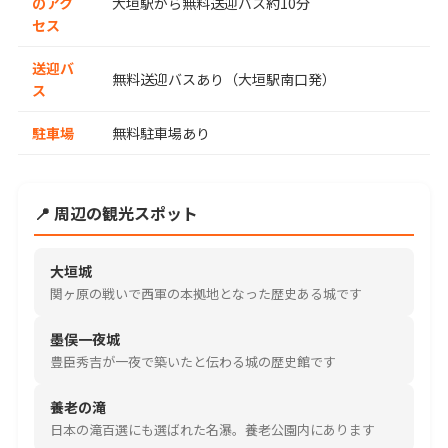
のアク
大垣駅から無料送迎バス約10分
セス
送迎バ
無料送迎バスあり（大垣駅南口発）
ス
駐車場
無料駐車場あり
📍 周辺の観光スポット
大垣城
関ヶ原の戦いで西軍の本拠地となった歴史ある城です
墨俣一夜城
豊臣秀吉が一夜で築いたと伝わる城の歴史館です
養老の滝
日本の滝百選にも選ばれた名瀑。養老公園内にあります