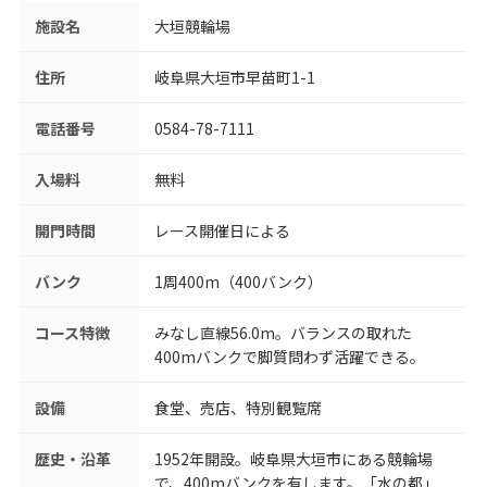
施設名
大垣競輪場
住所
岐阜県大垣市早苗町1-1
電話番号
0584-78-7111
入場料
無料
開門時間
レース開催日による
バンク
1周400m（400バンク）
コース特徴
みなし直線56.0m。バランスの取れた
400mバンクで脚質問わず活躍できる。
設備
食堂、売店、特別観覧席
歴史・沿革
1952年開設。岐阜県大垣市にある競輪場
で、400mバンクを有します。「水の都」