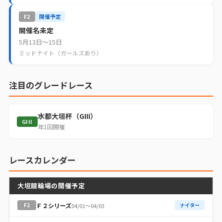
F2
開催予定
開催名未定
5月13日〜15日
ミッドナイト（ガールズあり）
注目のグレードレース
水都大垣杯（GIII）
GIII
年1回開催
レースカレンダー
大垣競輪場の開催予定
Ｆ２シリーズ
F2
ナイター
04/01〜04/03