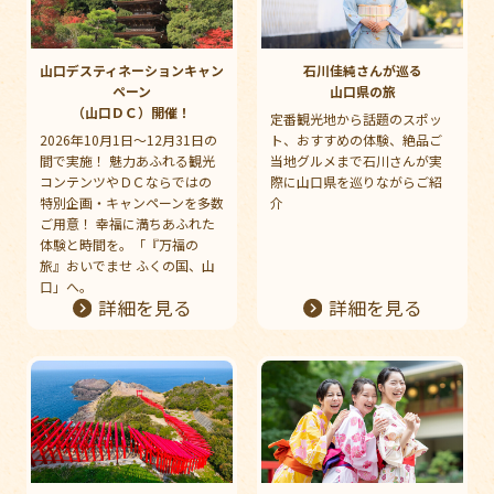
山口デスティネーションキャン
石川佳純さんが巡る
ペーン
山口県の旅
（山口ＤＣ）開催！
定番観光地から話題のスポッ
2026年10月1日～12月31日の
ト、おすすめの体験、絶品ご
間で実施！ 魅力あふれる観光
当地グルメまで石川さんが実
コンテンツやＤＣならではの
際に山口県を巡りながらご紹
特別企画・キャンペーンを多数
介
ご用意！ 幸福に満ちあふれた
体験と時間を。「『万福の
旅』おいでませ ふくの国、山
口」へ。
詳細を見る
詳細を見る