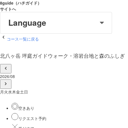
8guide（ハチガイド）
サイトへ
Language
コース一覧に戻る
北八ヶ岳 坪庭ガイドウォーク・溶岩台地と森のふしぎ
2026/08
月
火
水
木
金
土
日
空きあり
リクエスト予約