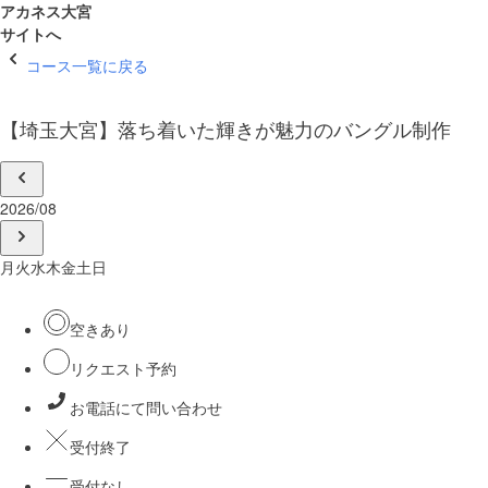
アカネス大宮
サイトへ
コース一覧に戻る
【埼玉大宮】落ち着いた輝きが魅力のバングル制作
2026/08
月
火
水
木
金
土
日
空きあり
リクエスト予約
お電話にて問い合わせ
受付終了
受付なし