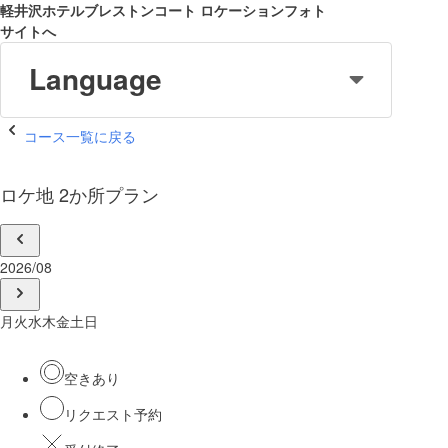
軽井沢ホテルブレストンコート ロケーションフォト
サイトへ
Language
コース一覧に戻る
ロケ地 2か所プラン
2026/08
月
火
水
木
金
土
日
空きあり
リクエスト予約