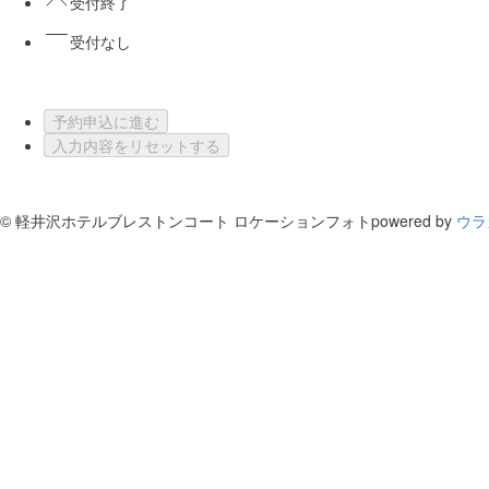
受付終了
受付なし
予約申込に進む
入力内容をリセットする
©
軽井沢ホテルブレストンコート ロケーションフォト
powered by
ウラ