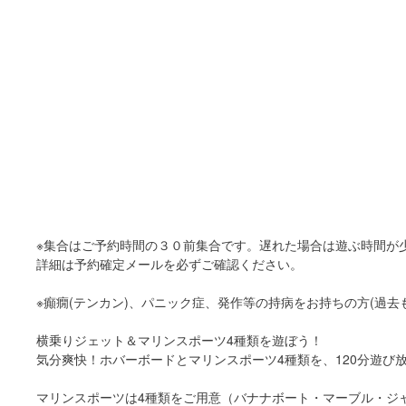
※集合はご予約時間の３０前集合です。遅れた場合は遊ぶ時間が
詳細は予約確定メールを必ずご確認ください。
※癲癇(テンカン)、パニック症、発作等の持病をお持ちの方(過去
横乗りジェット＆マリンスポーツ4種類を遊ぼう！
気分爽快！ホバーボードとマリンスポーツ4種類を、120分遊び
マリンスポーツは4種類をご用意（バナナボート・マーブル・ジ