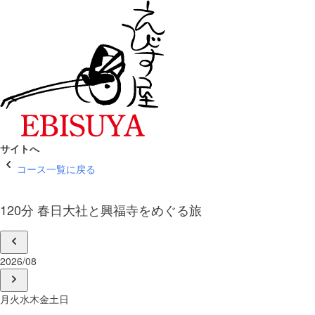
サイトへ
コース一覧に戻る
120分 春日大社と興福寺をめぐる旅
2026/08
月
火
水
木
金
土
日