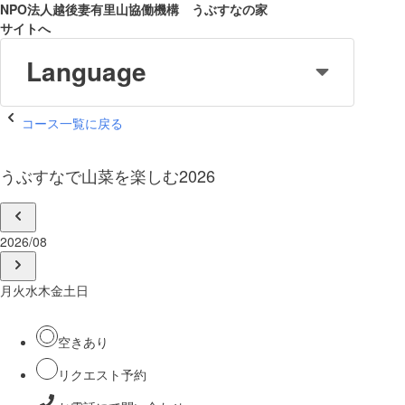
NPO法人越後妻有里山協働機構 うぶすなの家
サイトへ
Language
コース一覧に戻る
うぶすなで山菜を楽しむ2026
2026/08
月
火
水
木
金
土
日
空きあり
リクエスト予約