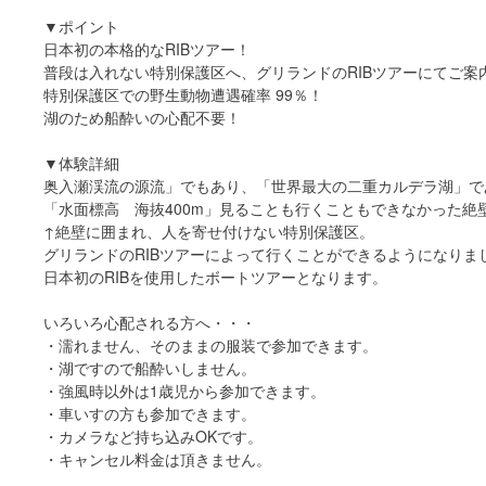
▼ポイント
日本初の本格的なRIBツアー！
普段は入れない特別保護区へ、グリランドのRIBツアーにてご案
特別保護区での野生動物遭遇確率 99％！
湖のため船酔いの心配不要！
▼体験詳細
奥入瀬渓流の源流」でもあり、「世界最大の二重カルデラ湖」で
「水面標高 海抜400m」見ることも行くこともできなかった絶
↑絶壁に囲まれ、人を寄せ付けない特別保護区。
グリランドのRIBツアーによって行くことができるようになりま
日本初のRIBを使用したボートツアーとなります。
いろいろ心配される方へ・・・
・濡れません、そのままの服装で参加できます。
・湖ですので船酔いしません。
・強風時以外は1歳児から参加できます。
・車いすの方も参加できます。
・カメラなど持ち込みOKです。
・キャンセル料金は頂きません。