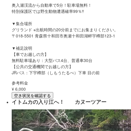
奥入瀬渓流から自動車で5分！駐車場無料！
特別保護区では野生動物遭遇確率99％‼
▼集合場所
グリランド ※出航時間の20分前までにお集まりください。
〒018-5501 青森県十和田市奥瀬十和田湖畔宇樽部123-1
▼補足說明
【車でお越しの方】
無料駐車場あり：大型バス4台、普通車30台
【公共の交通機関でお越しの方】
JRバス：下宇樽部（しもうたるべ）下車 目の前
参考料金
¥
6,000
空き状況を確認する
イトムカの入り江へ！ カヌーツアー