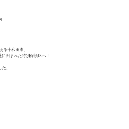
内！
ある十和田湖、
壁に囲まれた特別保護区へ！
した。