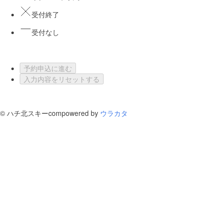
受付終了
受付なし
予約申込に進む
入力内容をリセットする
©
ハチ北スキーcom
powered by
ウラカタ