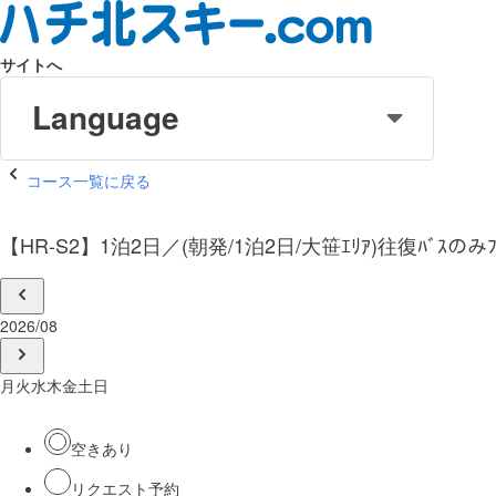
サイトへ
Language
コース一覧に戻る
【HR-S2】1泊2日／(朝発/1泊2日/大笹ｴﾘｱ)往復ﾊﾞｽのみ
2026/08
月
火
水
木
金
土
日
空きあり
リクエスト予約