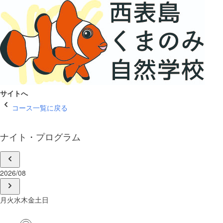
サイトへ
コース一覧に戻る
ナイト・プログラム
2026/08
月
火
水
木
金
土
日