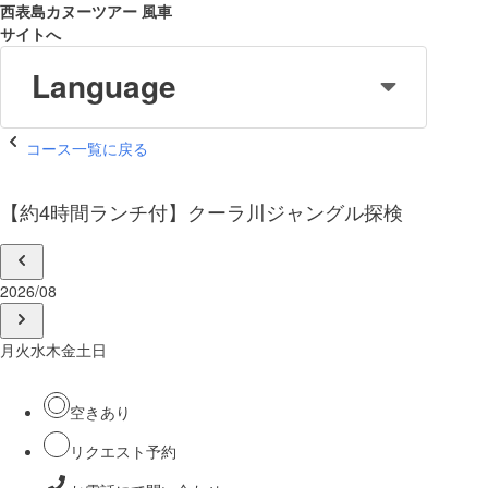
西表島カヌーツアー 風車
サイトへ
Language
コース一覧に戻る
【約4時間ランチ付】クーラ川ジャングル探検
2026/08
月
火
水
木
金
土
日
空きあり
リクエスト予約