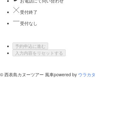
お電話にて問い合わせ
受付終了
受付なし
予約申込に進む
入力内容をリセットする
©
西表島カヌーツアー 風車
powered by
ウラカタ