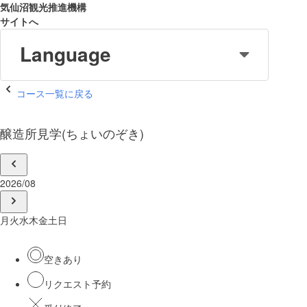
気仙沼観光推進機構
サイトへ
Language
コース一覧に戻る
醸造所見学(ちょいのぞき)
2026/08
月
火
水
木
金
土
日
空きあり
リクエスト予約