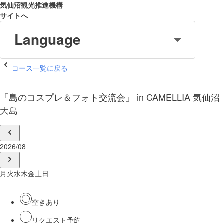
気仙沼観光推進機構
サイトへ
Language
コース一覧に戻る
「島のコスプレ＆フォト交流会」 in CAMELLIA 気仙沼
大島
2026/08
月
火
水
木
金
土
日
空きあり
リクエスト予約