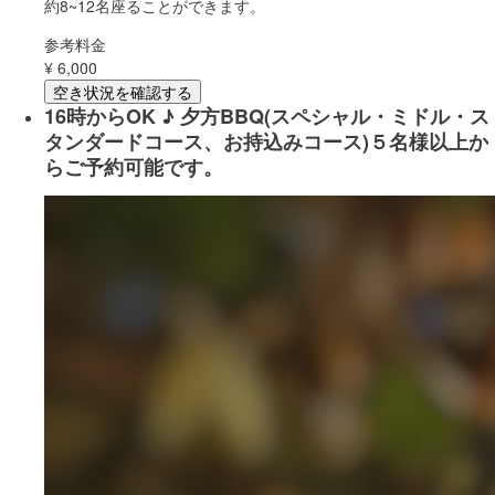
約8~12名座ることができます。
参考料金
¥
6,000
空き状況を確認する
16時からOK ♪ 夕方BBQ(スペシャル・ミドル・ス
タンダードコース、お持込みコース)５名様以上か
らご予約可能です。