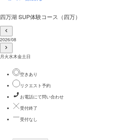
四万湖 SUP体験コース（四万）
2026/08
月
火
水
木
金
土
日
空きあり
リクエスト予約
お電話にて問い合わせ
受付終了
受付なし