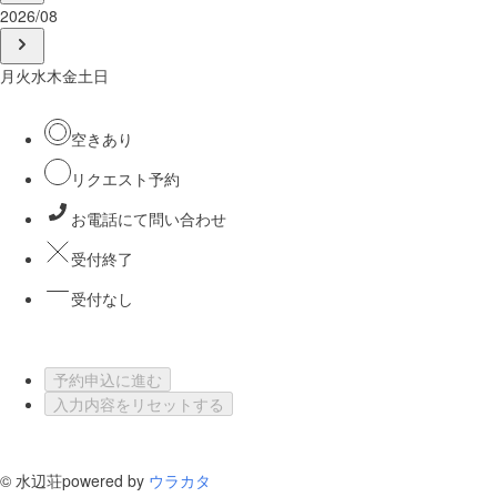
2026/08
月
火
水
木
金
土
日
空きあり
リクエスト予約
お電話にて問い合わせ
受付終了
受付なし
予約申込に進む
入力内容をリセットする
©
水辺荘
powered by
ウラカタ