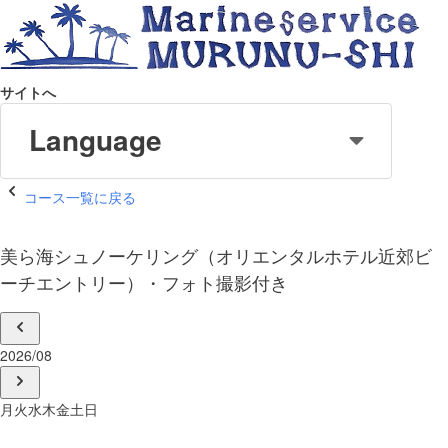
サイトへ
Language
コース一覧に戻る
美ら海シュノーケリング（オリエンタルホテル近郊ビ
ーチエントリー）・フォト撮影付き
2026/08
月
火
水
木
金
土
日