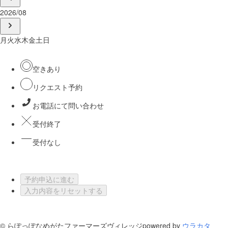
2026/08
月
火
水
木
金
土
日
空きあり
リクエスト予約
お電話にて問い合わせ
受付終了
受付なし
予約申込に進む
入力内容をリセットする
©
らぽっぽなめがたファーマーズヴィレッジ
powered by
ウラカタ