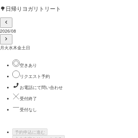
🌳日帰りヨガリトリート
2026/08
月
火
水
木
金
土
日
空きあり
リクエスト予約
お電話にて問い合わせ
受付終了
受付なし
予約申込に進む