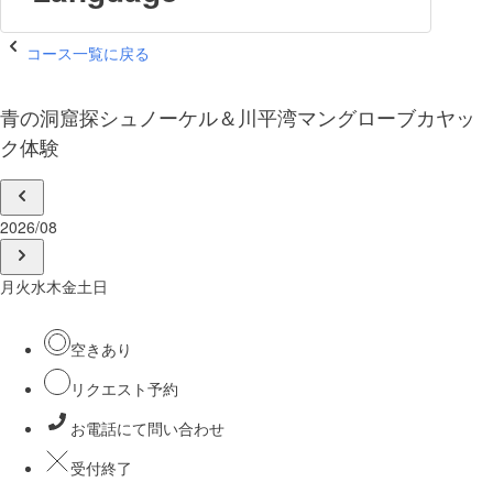
コース一覧に戻る
青の洞窟探シュノーケル＆川平湾マングローブカヤッ
ク体験
2026/08
月
火
水
木
金
土
日
空きあり
リクエスト予約
お電話にて問い合わせ
受付終了