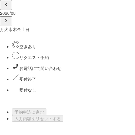
2026/08
月
火
水
木
金
土
日
空きあり
リクエスト予約
お電話にて問い合わせ
受付終了
受付なし
予約申込に進む
入力内容をリセットする