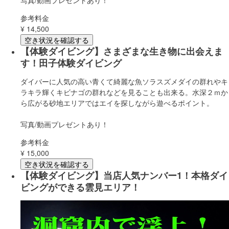
写真/動画プレゼントあり！
参考料金
¥
14,500
空き状況を確認する
【体験ダイビング】さまざまな生き物に出会えま
す！田子体験ダイビング
ダイバーに人気の高い青くて綺麗な魚ソラスズメダイの群れやキ
ラキラ輝くキビナゴの群れなどを見ることも出来る。水深２ｍか
ら広がる砂地エリアではエイを探しながら遊べるポイント。
写真/動画プレゼントあり！
参考料金
¥
15,000
空き状況を確認する
【体験ダイビング】当店人気ナンバー1！本格ダイ
ビングができる雲見エリア！