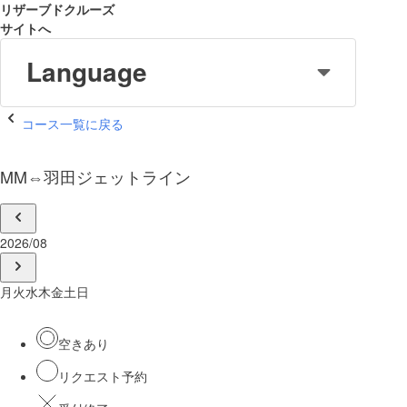
リザーブドクルーズ
サイトへ
Language
コース一覧に戻る
MM⇔羽田ジェットライン
2026/08
月
火
水
木
金
土
日
空きあり
リクエスト予約