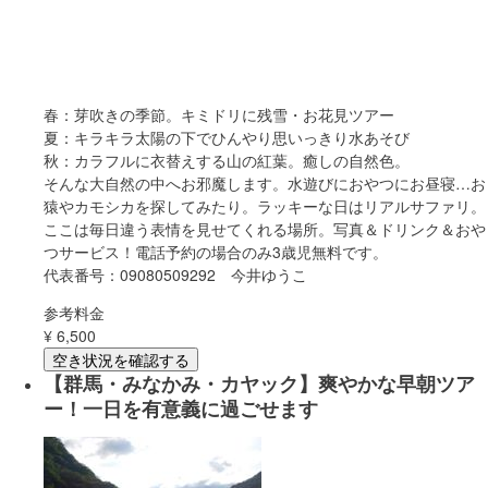
春：芽吹きの季節。キミドリに残雪・お花見ツアー
夏：キラキラ太陽の下でひんやり思いっきり水あそび
秋：カラフルに衣替えする山の紅葉。癒しの自然色。
そんな大自然の中へお邪魔します。水遊びにおやつにお昼寝…お
猿やカモシカを探してみたり。ラッキーな日はリアルサファリ。
ここは毎日違う表情を見せてくれる場所。写真＆ドリンク＆おや
つサービス！電話予約の場合のみ3歳児無料です。
代表番号：09080509292 今井ゆうこ
参考料金
¥
6,500
空き状況を確認する
【群馬・みなかみ・カヤック】爽やかな早朝ツア
ー！一日を有意義に過ごせます