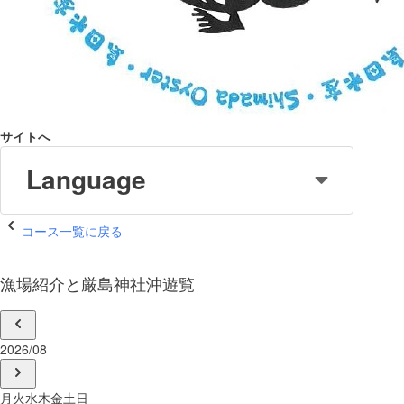
サイトへ
Language
コース一覧に戻る
漁場紹介と厳島神社沖遊覧
2026/08
月
火
水
木
金
土
日