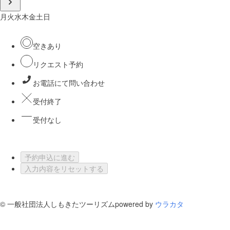
月
火
水
木
金
土
日
空きあり
リクエスト予約
お電話にて問い合わせ
受付終了
受付なし
予約申込に進む
入力内容をリセットする
©
一般社団法人しもきたツーリズム
powered by
ウラカタ