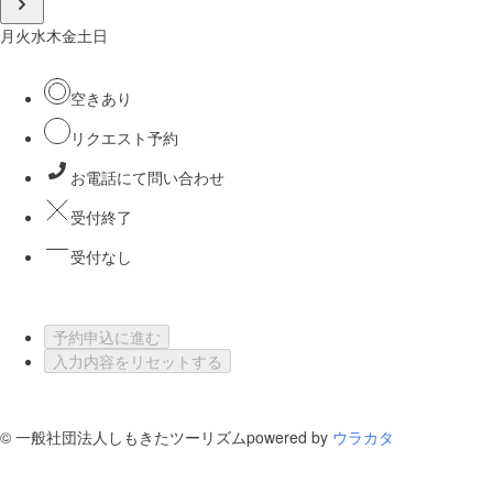
月
火
水
木
金
土
日
空きあり
リクエスト予約
お電話にて問い合わせ
受付終了
受付なし
予約申込に進む
入力内容をリセットする
©
一般社団法人しもきたツーリズム
powered by
ウラカタ