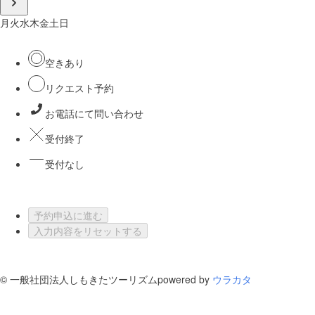
月
火
水
木
金
土
日
空きあり
リクエスト予約
お電話にて問い合わせ
受付終了
受付なし
予約申込に進む
入力内容をリセットする
©
一般社団法人しもきたツーリズム
powered by
ウラカタ