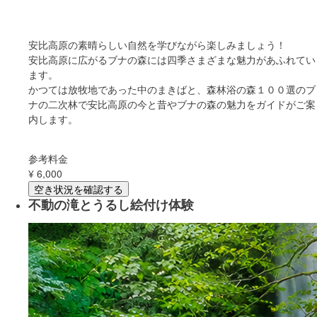
安比高原の素晴らしい自然を学びながら楽しみましょう！
安比高原に広がるブナの森には四季さまざまな魅力があふれてい
ます。
かつては放牧地であった中のまきばと、森林浴の森１００選のブ
ナの二次林で安比高原の今と昔やブナの森の魅力をガイドがご案
内します。
参考料金
¥
6,000
空き状況を確認する
不動の滝とうるし絵付け体験