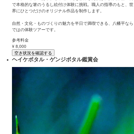
で本格的な箸のうるし絵付け体験に挑戦。職人の指導のもと、世
界にひとつだけのオリジナル作品を制作します。
自然・文化・ものづくりの魅力を半日で満喫できる、八幡平なら
ではの体験ツアーです。
参考料金
¥
8,000
空き状況を確認する
ヘイケボタル・ゲンジボタル鑑賞会