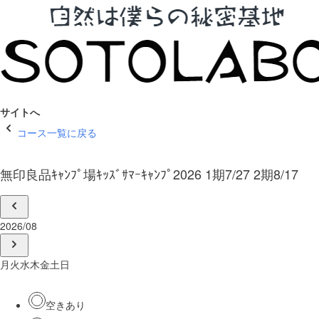
サイトへ
コース一覧に戻る
無印良品ｷｬﾝﾌﾟ場ｷｯｽﾞｻﾏｰｷｬﾝﾌﾟ2026 1期7/27 2期8/17
2026/08
月
火
水
木
金
土
日
空きあり