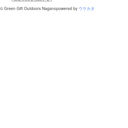
©
Green Gift Outdoors Nagano
powered by
ウラカタ