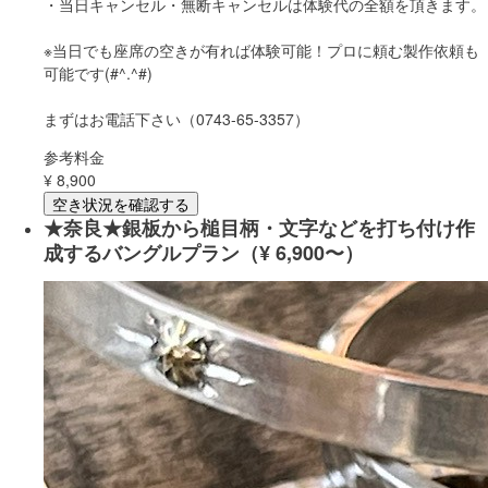
・当日キャンセル・無断キャンセルは体験代の全額を頂きます。
※当日でも座席の空きが有れば体験可能！プロに頼む製作依頼も
可能です(#^.^#)
まずはお電話下さい（0743-65-3357）
参考料金
¥
8,900
空き状況を確認する
★奈良★銀板から槌目柄・文字などを打ち付け作
成するバングルプラン（¥ 6,900〜）