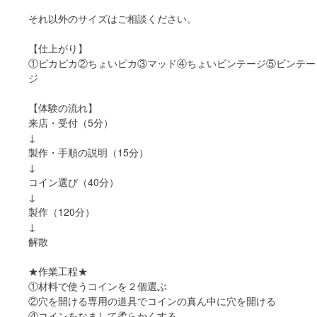
それ以外のサイズはご相談ください。
【仕上がり】
①ピカピカ②ちょいピカ③マッド④ちょいビンテージ⑤ビンテー
ジ
【体験の流れ】
来店・受付（5分）
↓
製作・手順の説明（15分）
↓
コイン選び（40分）
↓
製作（120分）
↓
解散
★作業工程★
①材料で使うコインを２個選ぶ
②穴を開ける専用の道具でコインの真ん中に穴を開ける
④コインをなまして柔らかくする