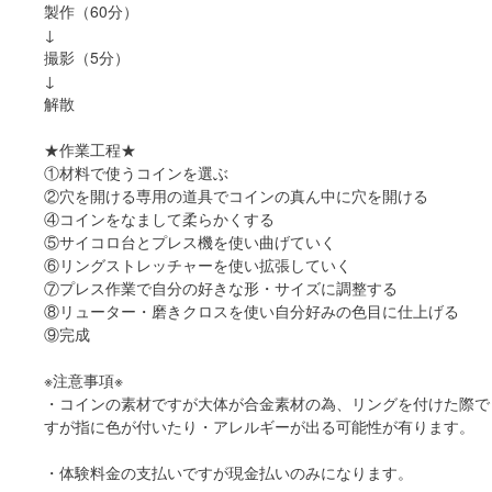
製作（60分）
↓
撮影（5分）
↓
解散
★作業工程★
①材料で使うコインを選ぶ
②穴を開ける専用の道具でコインの真ん中に穴を開ける
④コインをなまして柔らかくする
⑤サイコロ台とプレス機を使い曲げていく
⑥リングストレッチャーを使い拡張していく
⑦プレス作業で自分の好きな形・サイズに調整する
⑧リューター・磨きクロスを使い自分好みの色目に仕上げる
⑨完成
※注意事項※
・コインの素材ですが大体が合金素材の為、リングを付けた際で
すが指に色が付いたり・アレルギーが出る可能性が有ります。
・体験料金の支払いですが現金払いのみになります。