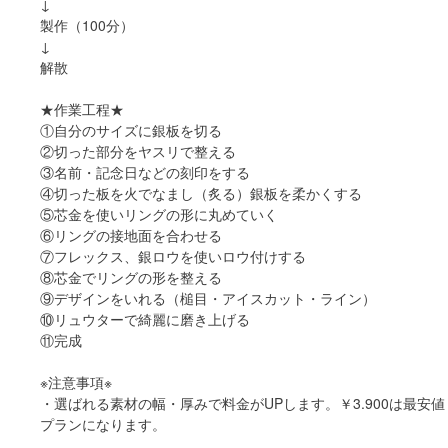
↓
製作（100分）
↓
解散
★作業工程★
①自分のサイズに銀板を切る
②切った部分をヤスリで整える
③名前・記念日などの刻印をする
④切った板を火でなまし（炙る）銀板を柔かくする
⑤芯金を使いリングの形に丸めていく
⑥リングの接地面を合わせる
⑦フレックス、銀ロウを使いロウ付けする
⑧芯金でリングの形を整える
⑨デザインをいれる（槌目・アイスカット・ライン）
⑩リュウターで綺麗に磨き上げる
⑪完成
※注意事項※
・選ばれる素材の幅・厚みで料金がUPします。￥3.900は最安値
プランになります。