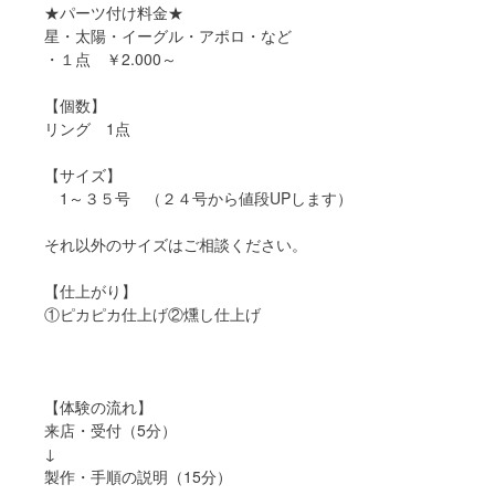
★パーツ付け料金★
星・太陽・イーグル・アポロ・など
・１点 ￥2.000～
【個数】
リング 1点
【サイズ】
1～３５号 （２４号から値段UPします）
それ以外のサイズはご相談ください。
【仕上がり】
①ピカピカ仕上げ②燻し仕上げ
【体験の流れ】
来店・受付（5分）
↓
製作・手順の説明（15分）