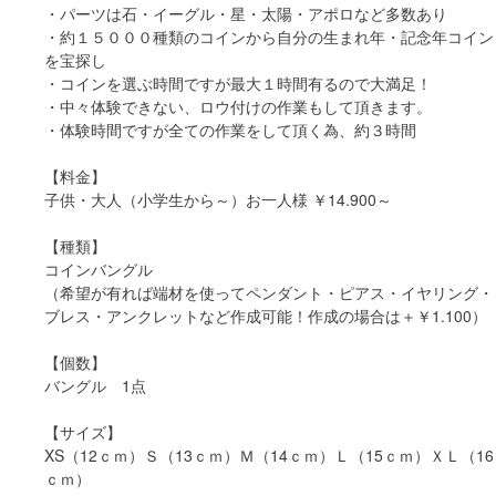
・パーツは石・イーグル・星・太陽・アポロなど多数あり
・約１５０００種類のコインから自分の生まれ年・記念年コイン
を宝探し
・コインを選ぶ時間ですが最大１時間有るので大満足！
・中々体験できない、ロウ付けの作業もして頂きます。
・体験時間ですが全ての作業をして頂く為、約３時間
【料金】
子供・大人（小学生から～）お一人様 ￥14.900～
【種類】
コインバングル
（希望が有れば端材を使ってペンダント・ピアス・イヤリング・
ブレス・アンクレットなど作成可能！作成の場合は＋￥1.100）
【個数】
バングル 1点
【サイズ】
XS（12ｃｍ）Ｓ（13ｃｍ）Ｍ（14ｃｍ）Ｌ（15ｃｍ）ＸＬ（16
ｃｍ）