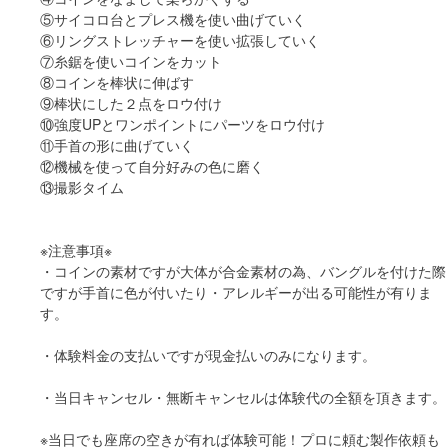
⑤サイコロ台とプレス機を使い曲げていく
⑥リングストレッチャーを使い拡張していく
⑦糸鋸を使いコインをカット
⑧コインを棒状に伸ばす
⑨棒状にした２点をロウ付け
⑩強度UPとワンポイントにパーツをロウ付け
⑪手首の形に曲げていく
⑫機械を使って自分好みの色に磨く
⑬撮影タイム
※注意事項※
・コインの素材ですが大体が合金素材の為、バングルを付けた際
ですが手首に色が付いたり・アレルギーが出る可能性が有りま
す。
・体験料金の支払いですが現金払いのみになります。
・当日キャンセル・無断キャンセルは体験代の全額を頂きます。
※当日でも座席の空きが有れば体験可能！プロに頼む製作依頼も