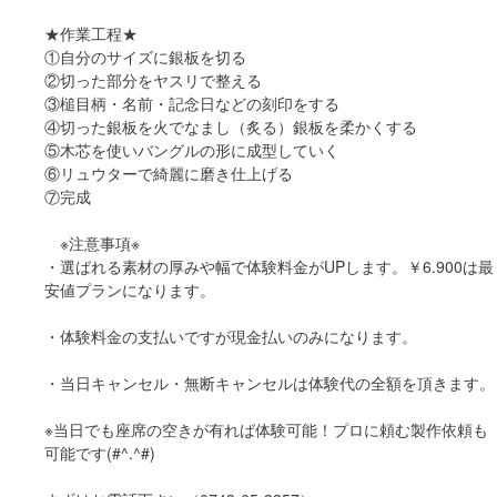
★作業工程★
①自分のサイズに銀板を切る
②切った部分をヤスリで整える
③槌目柄・名前・記念日などの刻印をする
④切った銀板を火でなまし（炙る）銀板を柔かくする
⑤木芯を使いバングルの形に成型していく
⑥リュウターで綺麗に磨き仕上げる
⑦完成
※注意事項※
・選ばれる素材の厚みや幅で体験料金がUPします。￥6.900は最
安値プランになります。
・体験料金の支払いですが現金払いのみになります。
・当日キャンセル・無断キャンセルは体験代の全額を頂きます。
※当日でも座席の空きが有れば体験可能！プロに頼む製作依頼も
可能です(#^.^#)