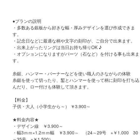
●プランの説明
・多数ある銀板から好きな幅・厚みデザインを選び作成できま
す。
・記念日などに最適な柄や文字の刻印が、ご自分で出来ます。
・出来上がったリングは当日お持ち帰りOK ♪
・オプションになりますがパーツ（石など）を付ける事も出来ま
す。
糸鋸、ハンマー・バーナーなどを使い職人のさながらの体験
糸鋸を使って切ったり、鏨とハンマーを使って柄に刻印を打ち込
んだり、ロー付けも体験して頂きます。
【料金】
子供・大人（小学生から～） ￥3.900～
★料金内容★
・デザイン線 ￥3.900～
・幅3ｍｍ×1.2ｍｍ幅 ￥3.900～ （24～29号 +￥1.000 30
～35号 +￥1.500）