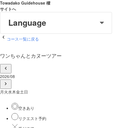
Towadako Guidehouse 櫂
サイトへ
Language
コース一覧に戻る
ワンちゃんとカヌーツアー
2026/08
月
火
水
木
金
土
日
空きあり
リクエスト予約