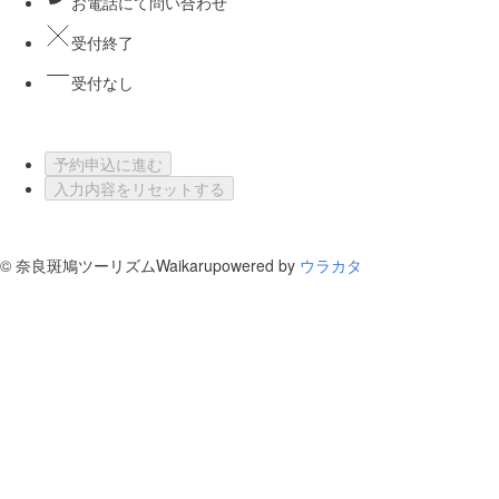
お電話にて問い合わせ
受付終了
受付なし
予約申込に進む
入力内容をリセットする
©
奈良斑鳩ツーリズムWaikaru
powered by
ウラカタ