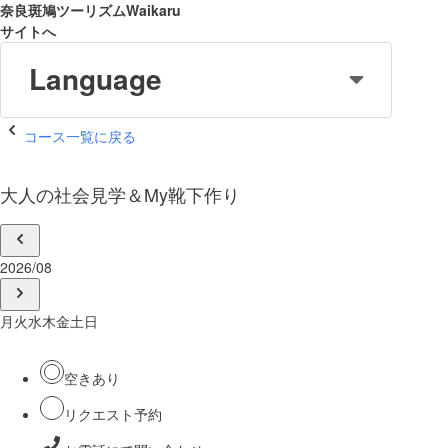
奈良斑鳩ツーリズムWaikaru
サイトへ
Language
コース一覧に戻る
大人の社会見学＆My靴下作り
2026/08
月
火
水
木
金
土
日
空きあり
リクエスト予約