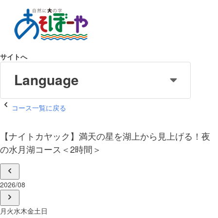
サイトへ
Language
コース一覧に戻る
【ナイトカヤック】満天の星を湖上から見上げる！夜
の水月湖コース＜2時間＞
2026/08
月
火
水
木
金
土
日