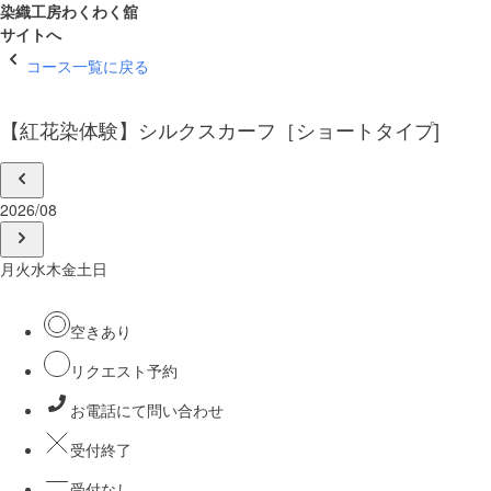
染織工房わくわく舘
サイトへ
コース一覧に戻る
【紅花染体験】シルクスカーフ［ショートタイプ]
2026/08
月
火
水
木
金
土
日
空きあり
リクエスト予約
お電話にて問い合わせ
受付終了
受付なし